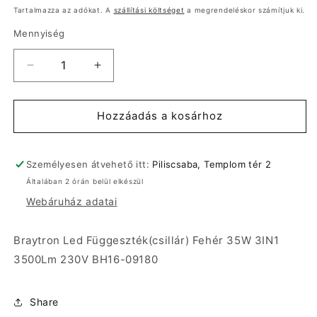
ár
Tartalmazza az adókat. A
szállítási költséget
a megrendeléskor számítjuk ki.
Mennyiség
Braytron
Braytron
Led
Led
Függeszték(csillár)
Függeszték(csillár)
Fehér
Fehér
Hozzáadás a kosárhoz
35W
35W
3IN1
3IN1
3500Lm
3500Lm
Személyesen átvehető itt:
Piliscsaba, Templom tér 2
230V
230V
Általában 2 órán belül elkészül
BH16-
BH16-
Webáruház adatai
09180
09180
mennyiségének
mennyiségének
csökkentése
növelése
Braytron Led Függeszték(csillár) Fehér 35W 3IN1
3500Lm 230V BH16-09180
Share