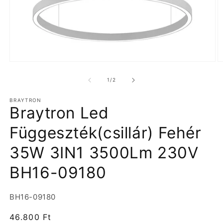
1.
2.
médiafájl
m
megnyitása
m
/
1
/
2
a
a
modális
m
BRAYTRON
párbeszédpanelen
p
Braytron Led
Függeszték(csillár) Fehér
35W 3IN1 3500Lm 230V
BH16-09180
Termékváltozat:
BH16-09180
Normál
46.800 Ft