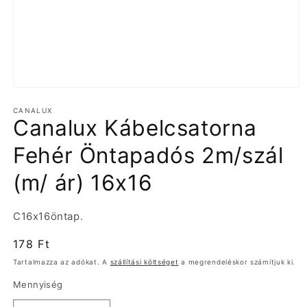
1.
médiafájl
CANALUX
megnyitása
Canalux Kábelcsatorna
a
modális
párbeszédpanelen
Fehér Öntapadós 2m/szál
(m/ ár) 16x16
Termékváltozat:
C16x16öntap.
Normál
178 Ft
ár
Tartalmazza az adókat. A
szállítási költséget
a megrendeléskor számítjuk ki.
Mennyiség