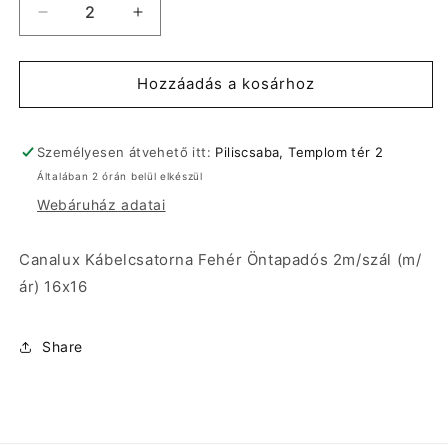
Canalux
Canalux
Kábelcsatorna
Kábelcsatorna
Fehér
Fehér
Öntapadós
Öntapadós
Hozzáadás a kosárhoz
2m/szál
2m/szál
(m/
(m/
ár)
ár)
Személyesen átvehető itt:
Piliscsaba, Templom tér 2
16x16
16x16
Általában 2 órán belül elkészül
mennyiségének
mennyiségének
Webáruház adatai
csökkentése
növelése
Canalux Kábelcsatorna Fehér Öntapadós 2m/szál (m/
ár) 16x16
Share