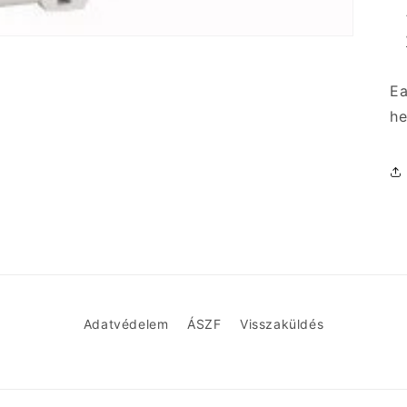
Ea
he
Adatvédelem
ÁSZF
Visszaküldés