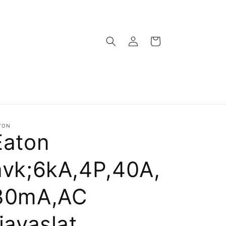
Bejelentkezés
Kosár
TON
Eaton
ávk;6kA,4P,40A,
30mA,AC
(javaslat