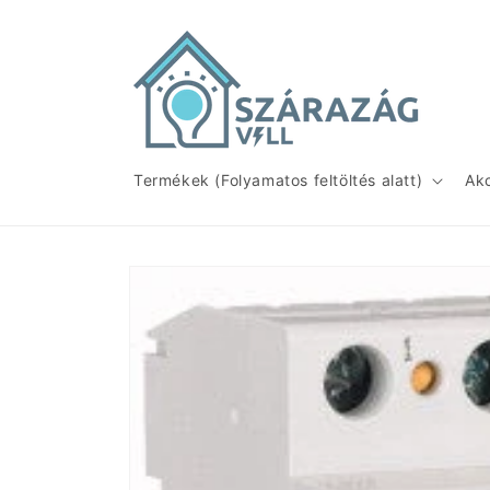
Ugrás a
tartalomhoz
Termékek (Folyamatos feltöltés alatt)
Ak
Kihagyás, és
ugrás a
termékadatokra