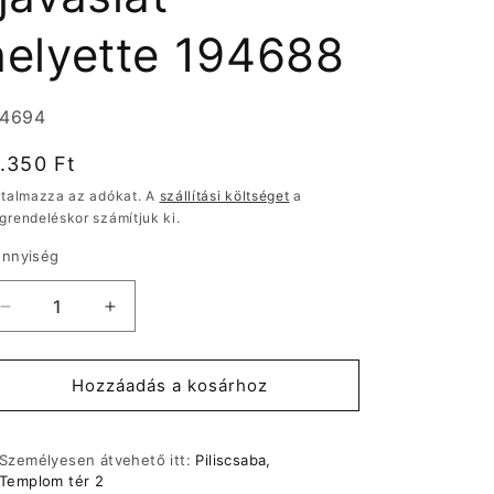
helyette 194688
rmékváltozat:
94694
ormál
7.350 Ft
r
rtalmazza az adókat. A
szállítási költséget
a
grendeléskor számítjuk ki.
nnyiség
Eaton
Eaton
ávk;6kA,4P,40A,30mA,AC
ávk;6kA,4P,40A,30mA,AC
(javaslat
(javaslat
helyette
helyette
Hozzáadás a kosárhoz
194688
194688
mennyiségének
mennyiségének
csökkentése
növelése
Személyesen átvehető itt:
Piliscsaba,
Templom tér 2