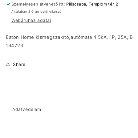
B
B
Személyesen átvehető itt:
Piliscsaba, Templom tér 2
194723
194723
Általában 2 órán belül elkészül
mennyiségének
mennyiségének
Webáruház adatai
csökkentése
növelése
Eaton Home kismegszakító,autómata 4,5kA, 1P, 25A, B
194723
Share
Adatvédelem
ÁSZF
Visszaküldés