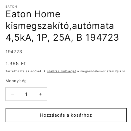
médiafájl
EATON
megnyitása
Eaton Home
a
modális
párbeszédpanelen
kismegszakító,autómata
4,5kA, 1P, 25A, B 194723
Termékváltozat:
194723
Normál
1.365 Ft
ár
Tartalmazza az adókat. A
szállítási költséget
a megrendeléskor számítjuk ki.
Mennyiség
Eaton
Eaton
Home
Home
kismegszakító,autómata
kismegszakító,autómata
4,5kA,
4,5kA,
Hozzáadás a kosárhoz
1P,
1P,
25A,
25A,