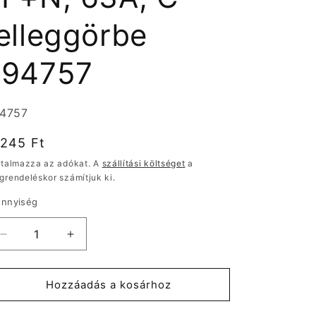
jelleggörbe
194757
rmékváltozat:
94757
ormál
.245 Ft
r
rtalmazza az adókat. A
szállítási költséget
a
grendeléskor számítjuk ki.
nnyiség
Eaton
Eaton
home
home
kismegszakító,autómata
kismegszakító,autómata
4,5kA,
4,5kA,
Hozzáadás a kosárhoz
1P+N,
1P+N,
63A,
63A,