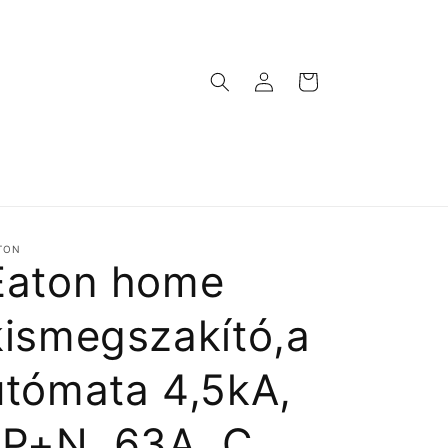
Bejelentkezés
Kosár
TON
Eaton home
kismegszakító,a
utómata 4,5kA,
1P+N, 63A, C