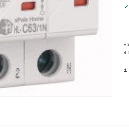
Ea
4,