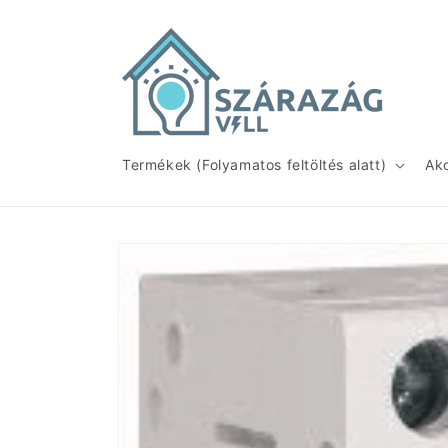
Ugrás a
tartalomhoz
Termékek (Folyamatos feltöltés alatt)
Ak
Kihagyás, és
ugrás a
termékadatokra