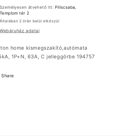
C
C
Személyesen átvehető itt:
Piliscsaba,
jelleggörbe
jelleggörbe
Templom tér 2
194757
194757
Általában 2 órán belül elkészül
mennyiségének
mennyiségének
Webáruház adatai
csökkentése
növelése
ton home kismegszakító,autómata
5kA, 1P+N, 63A, C jelleggörbe 194757
Share