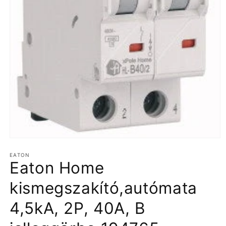
1.
médiafájl
EATON
megnyitása
Eaton Home
a
modális
párbeszédpanelen
kismegszakító,autómata
4,5kA, 2P, 40A, B