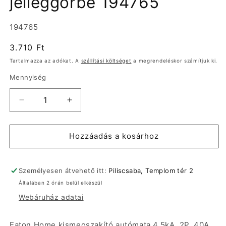
jelleggörbe 194765
Termékváltozat:
194765
Normál
3.710 Ft
ár
Tartalmazza az adókat. A
szállítási költséget
a megrendeléskor számítjuk ki.
Mennyiség
Eaton
Eaton
Home
Home
kismegszakító,autómata
kismegszakító,autómata
4,5kA,
4,5kA,
Hozzáadás a kosárhoz
2P,
2P,
40A,
40A,
B
B
Személyesen átvehető itt:
Piliscsaba, Templom tér 2
jelleggörbe
jelleggörbe
Általában 2 órán belül elkészül
194765
194765
Webáruház adatai
mennyiségének
mennyiségének
csökkentése
növelése
Eaton Home kismegszakító,autómata 4,5kA, 2P, 40A,