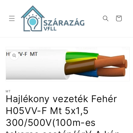
Ugrás a
tartalomhoz
Kosár
Kihagyás, és
ugrás a
termékadatokra
1.
médiafájl
MT
megnyitása
Hajlékony vezeték Fehér
a
modális
párbeszédpanelen
H05VV-F Mt 5x1,5
300/500V(100m-es