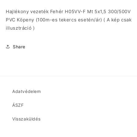
esetén/
esetén/
ár)
ár)
Hajlékony vezeték Fehér H05VV-F Mt 5x1,5 300/500V
(
(
PVC Köpeny (100m-es tekercs esetén/ár) ( A kép csak
A
A
illusztráció )
kép
kép
csak
csak
illusztráció
illusztráció
Share
)
)
mennyiségének
mennyiségének
csökkentése
növelése
Adatvédelem
ÁSZF
Visszaküldés