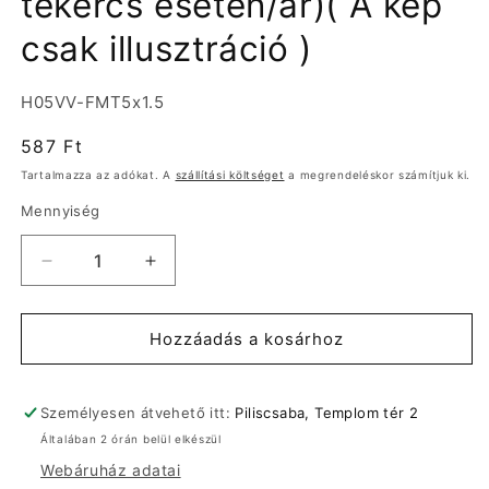
tekercs esetén/ár)( A kép
csak illusztráció )
Termékváltozat:
H05VV-FMT5x1.5
Normál
587 Ft
ár
Tartalmazza az adókat. A
szállítási költséget
a megrendeléskor számítjuk ki.
Mennyiség
Hajlékony
Hajlékony
vezeték
vezeték
Fehér
Fehér
H05VV-
H05VV-
Hozzáadás a kosárhoz
F
F
Mt
Mt
5x1,5
5x1,5
Személyesen átvehető itt:
Piliscsaba, Templom tér 2
300/500V(100m-
300/500V(100m-
Általában 2 órán belül elkészül
es
es
Webáruház adatai
tekercs
tekercs