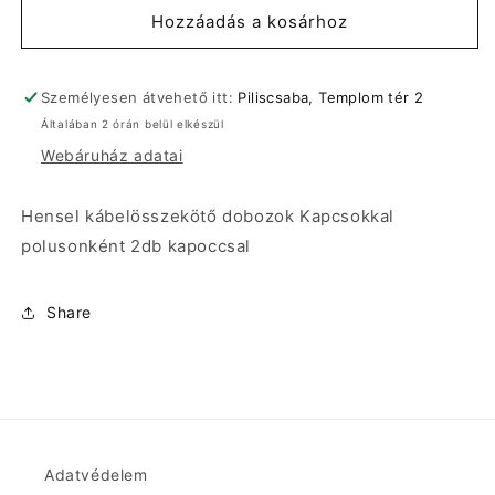
Kapcsokkal
Kapcsokkal
Hozzáadás a kosárhoz
polusonként
polusonként
2db
2db
kapoccsal
kapoccsal
Személyesen átvehető itt:
Piliscsaba, Templom tér 2
mennyiségének
mennyiségének
Általában 2 órán belül elkészül
csökkentése
növelése
Webáruház adatai
Hensel kábelösszekötő dobozok Kapcsokkal
polusonként 2db kapoccsal
Share
Adatvédelem