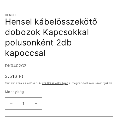
1.
médiafájl
HENSEL
megnyitása
Hensel kábelösszekötő
a
modális
párbeszédpanelen
dobozok Kapcsokkal
polusonként 2db
kapoccsal
Termékváltozat:
DK0402GZ
Normál
3.516 Ft
ár
Tartalmazza az adókat. A
szállítási költséget
a megrendeléskor számítjuk ki.
Mennyiség
Hensel
Hensel
kábelösszekötő
kábelösszekötő
dobozok
dobozok