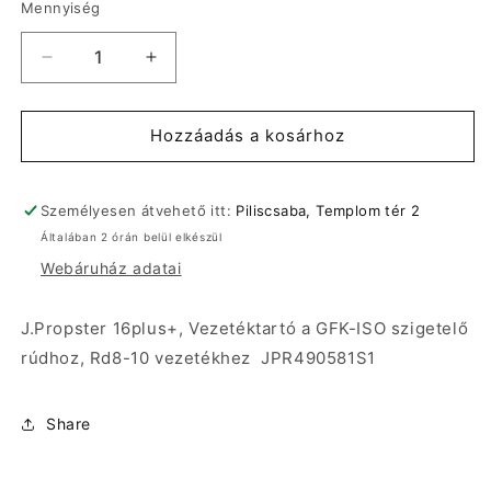
Mennyiség
J.Propster
J.Propster
16plus+,
16plus+,
Vezetéktartó
Vezetéktartó
a
a
Hozzáadás a kosárhoz
GFK-
GFK-
ISO
ISO
szigetelő
szigetelő
Személyesen átvehető itt:
Piliscsaba, Templom tér 2
rúdhoz,
rúdhoz,
Általában 2 órán belül elkészül
Rd8-
Rd8-
Webáruház adatai
10
10
vezetékhez
vezetékhez
JPR490581S1
JPR490581S1
J.Propster 16plus+, Vezetéktartó a GFK-ISO szigetelő
mennyiségének
mennyiségének
rúdhoz, Rd8-10 vezetékhez JPR490581S1
csökkentése
növelése
Share