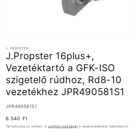
1.
médiafájl
J. PRÖPSTER
megnyitása
J.Propster 16plus+,
a
modális
párbeszédpanelen
Vezetéktartó a GFK-ISO
szigetelő rúdhoz, Rd8-10
vezetékhez JPR490581S1
Termékváltozat:
JPR490581S1
Normál
6.340 Ft
ár
Tartalmazza az adókat. A
szállítási költséget
a megrendeléskor számítjuk ki.