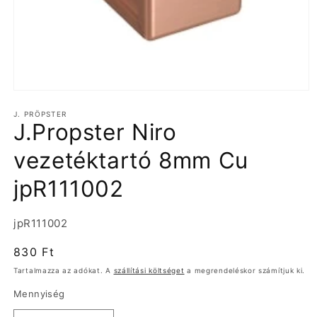
1.
médiafájl
J. PRÖPSTER
megnyitása
J.Propster Niro
a
modális
párbeszédpanelen
vezetéktartó 8mm Cu
jpR111002
Termékváltozat:
jpR111002
Normál
830 Ft
ár
Tartalmazza az adókat. A
szállítási költséget
a megrendeléskor számítjuk ki.
Mennyiség