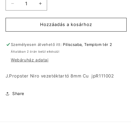
J.Propster
J.Propster
Niro
Niro
vezetéktartó
vezetéktartó
8mm
8mm
Hozzáadás a kosárhoz
Cu
Cu
jpR111002
jpR111002
mennyiségének
mennyiségének
Személyesen átvehető itt:
Piliscsaba, Templom tér 2
csökkentése
növelése
Általában 2 órán belül elkészül
Webáruház adatai
J.Propster Niro vezetéktartó 8mm Cu jpR111002
Share