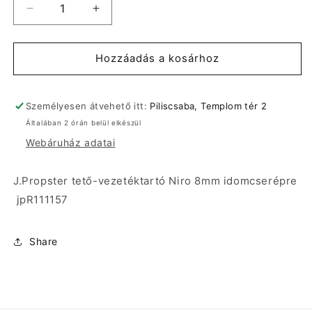
J.Propster
J.Propster
tető-
tető-
vezetéktartó
vezetéktartó
Niro
Niro
Hozzáadás a kosárhoz
8mm
8mm
idomcserépre
idomcserépre
jpR111157
jpR111157
Személyesen átvehető itt:
Piliscsaba, Templom tér 2
mennyiségének
mennyiségének
Általában 2 órán belül elkészül
csökkentése
növelése
Webáruház adatai
J.Propster tető-vezetéktartó Niro 8mm idomcserépre
jpR111157
Share