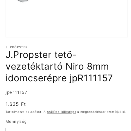
1.
médiafájl
J. PRÖPSTER
megnyitása
J.Propster tető-
a
modális
párbeszédpanelen
vezetéktartó Niro 8mm
idomcserépre jpR111157
Termékváltozat:
jpR111157
Normál
1.635 Ft
ár
Tartalmazza az adókat. A
szállítási költséget
a megrendeléskor számítjuk ki.
Mennyiség