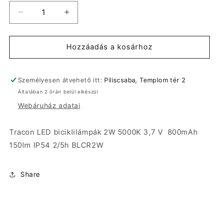
Tracon
Tracon
LED
LED
biciklilámpák
biciklilámpák
2W
2W
Hozzáadás a kosárhoz
5000K
5000K
3,7
3,7
V
V
Személyesen átvehető itt:
Piliscsaba, Templom tér 2
800mAh
800mAh
Általában 2 órán belül elkészül
150lm
150lm
Webáruház adatai
IP54
IP54
2/5h
2/5h
BLCR2W
BLCR2W
Tracon LED biciklilámpák 2W 5000K 3,7 V 800mAh
mennyiségének
mennyiségének
150lm IP54 2/5h BLCR2W
csökkentése
növelése
Share