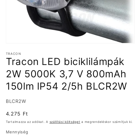
1.
médiafájl
TRACON
megnyitása
Tracon LED biciklilámpák
a
modális
párbeszédpanelen
2W 5000K 3,7 V 800mAh
150lm IP54 2/5h BLCR2W
Termékváltozat:
BLCR2W
Normál
4.275 Ft
ár
Tartalmazza az adókat. A
szállítási költséget
a megrendeléskor számítjuk ki.
Mennyiség