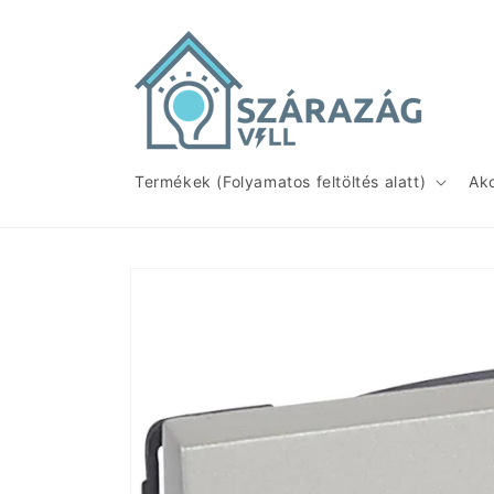
Ugrás a
tartalomhoz
Termékek (Folyamatos feltöltés alatt)
Ak
Kihagyás, és
ugrás a
termékadatokra