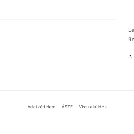
Le
g
Adatvédelem
ÁSZF
Visszaküldés