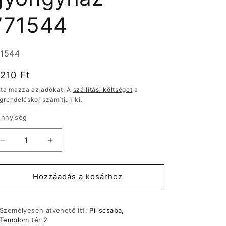
771544
rmékváltozat:
71544
ormál
.210 Ft
r
rtalmazza az adókat. A
szállítási költséget
a
grendeléskor számítjuk ki.
nnyiség
Legrand
Legrand
Galea
Galea
Life
Life
billentyű
billentyű
Hozzáadás a kosárhoz
lámpajellel,
lámpajellel,
gyöngyház
gyöngyház
771544
771544
Személyesen átvehető itt:
Piliscsaba,
mennyiségének
mennyiségének
Templom tér 2