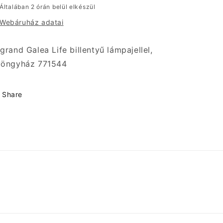
csökkentése
növelése
Általában 2 órán belül elkészül
Webáruház adatai
grand Galea Life billentyű lámpajellel,
yöngyház 771544
Share