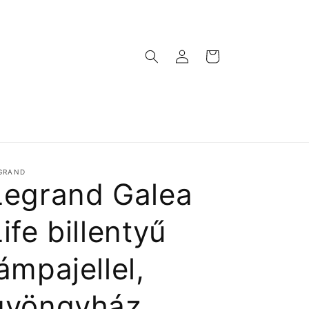
Bejelentkezés
Kosár
GRAND
Legrand Galea
ife billentyű
lámpajellel,
gyöngyház