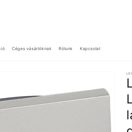
ció
Céges vásárlóknak
Rólunk
Kapcsolat
LE
L