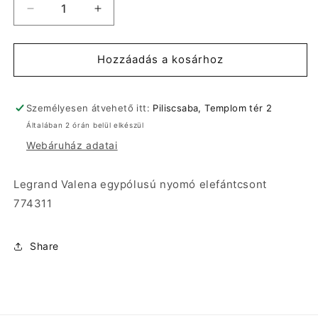
Legrand
Legrand
Valena
Valena
egypólusú
egypólusú
nyomó
nyomó
Hozzáadás a kosárhoz
elefántcsont
elefántcsont
774311
774311
mennyiségének
mennyiségének
Személyesen átvehető itt:
Piliscsaba, Templom tér 2
csökkentése
növelése
Általában 2 órán belül elkészül
Webáruház adatai
Legrand Valena egypólusú nyomó elefántcsont
774311
Share