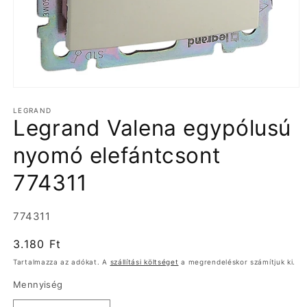
1.
médiafájl
LEGRAND
megnyitása
Legrand Valena egypólusú
a
modális
párbeszédpanelen
nyomó elefántcsont
774311
Termékváltozat:
774311
Normál
3.180 Ft
ár
Tartalmazza az adókat. A
szállítási költséget
a megrendeléskor számítjuk ki.
Mennyiség