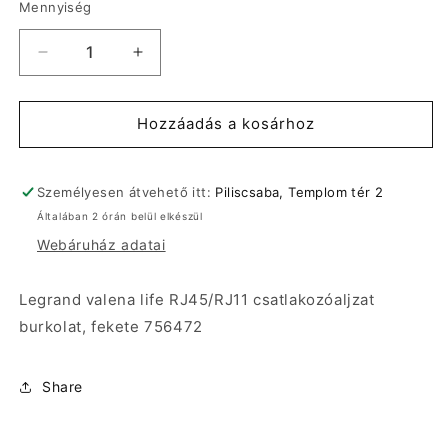
Mennyiség
Legrand
Legrand
valena
valena
life
life
RJ45/RJ11
RJ45/RJ11
Hozzáadás a kosárhoz
csatlakozóaljzat
csatlakozóaljzat
burkolat,
burkolat,
fekete
fekete
Személyesen átvehető itt:
Piliscsaba, Templom tér 2
756472
756472
Általában 2 órán belül elkészül
mennyiségének
mennyiségének
Webáruház adatai
csökkentése
növelése
Legrand valena life RJ45/RJ11 csatlakozóaljzat
burkolat, fekete 756472
Share