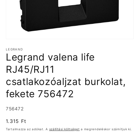
1.
médiafájl
LEGRAND
megnyitása
Legrand valena life
a
modális
párbeszédpanelen
RJ45/RJ11
csatlakozóaljzat burkolat,
fekete 756472
Termékváltozat:
756472
Normál
1.315 Ft
ár
Tartalmazza az adókat. A
szállítási költséget
a megrendeléskor számítjuk ki.