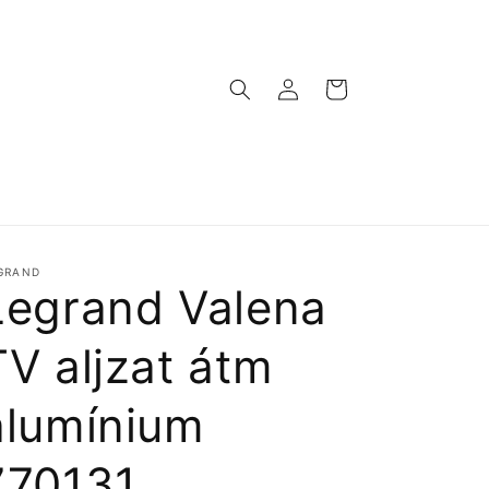
Bejelentkezés
Kosár
GRAND
Legrand Valena
TV aljzat átm
alumínium
770131