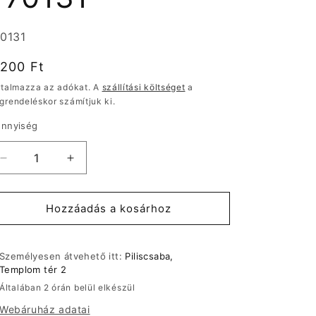
rmékváltozat:
0131
ormál
.200 Ft
r
rtalmazza az adókat. A
szállítási költséget
a
grendeléskor számítjuk ki.
nnyiség
Legrand
Legrand
Valena
Valena
TV
TV
aljzat
aljzat
Hozzáadás a kosárhoz
átm
átm
alumínium
alumínium
770131
770131
Személyesen átvehető itt:
Piliscsaba,
mennyiségének
mennyiségének
Templom tér 2
csökkentése
növelése
Általában 2 órán belül elkészül
Webáruház adatai