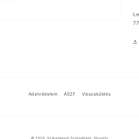
Le
77
Adatvédelem
ÁSZF
Visszaküldés
Fizetési
© 2026,
Szárazágvill
Szolgáltató: Shopify