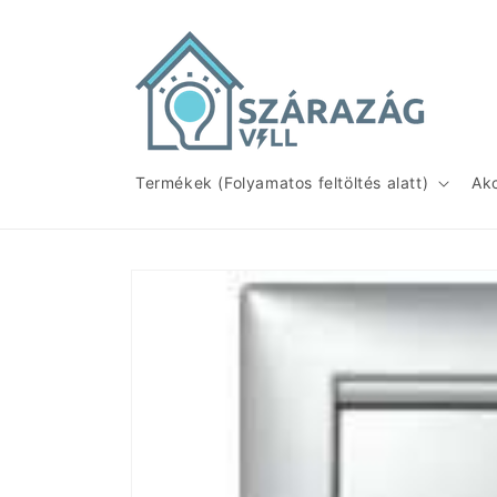
Ugrás a
tartalomhoz
Termékek (Folyamatos feltöltés alatt)
Ak
Kihagyás, és
ugrás a
termékadatokra