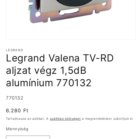
1.
médiafájl
LEGRAND
megnyitása
Legrand Valena TV-RD
a
modális
párbeszédpanelen
aljzat végz 1,5dB
alumínium 770132
Termékváltozat:
770132
Normál
6.280 Ft
ár
Tartalmazza az adókat. A
szállítási költséget
a megrendeléskor számítjuk ki.
Mennyiség