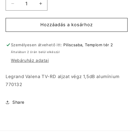
Legrand
Legrand
Valena
Valena
TV-
TV-
RD
RD
Hozzáadás a kosárhoz
aljzat
aljzat
végz
végz
1,5dB
1,5dB
Személyesen átvehető itt:
Piliscsaba, Templom tér 2
alumínium
alumínium
Általában 2 órán belül elkészül
770132
770132
Webáruház adatai
mennyiségének
mennyiségének
csökkentése
növelése
Legrand Valena TV-RD aljzat végz 1,5dB alumínium
770132
Share