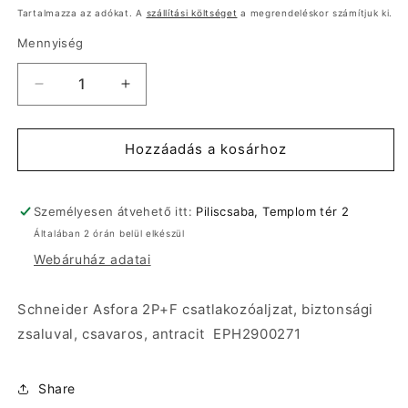
ár
Tartalmazza az adókat. A
szállítási költséget
a megrendeléskor számítjuk ki.
Mennyiség
Schneider
Schneider
Asfora
Asfora
2P+F
2P+F
csatlakozóaljzat,
csatlakozóaljzat,
Hozzáadás a kosárhoz
biztonsági
biztonsági
zsaluval,
zsaluval,
csavaros,
csavaros,
Személyesen átvehető itt:
Piliscsaba, Templom tér 2
antracit
antracit
Általában 2 órán belül elkészül
EPH2900271
EPH2900271
Webáruház adatai
mennyiségének
mennyiségének
csökkentése
növelése
Schneider Asfora 2P+F csatlakozóaljzat, biztonsági
zsaluval, csavaros, antracit EPH2900271
Share