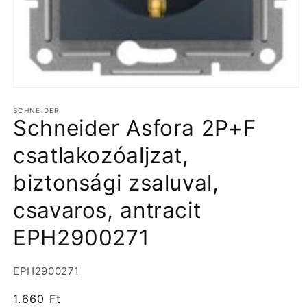
1.
médiafájl
SCHNEIDER
megnyitása
Schneider Asfora 2P+F
a
modális
párbeszédpanelen
csatlakozóaljzat,
biztonsági zsaluval,
csavaros, antracit
EPH2900271
Termékváltozat:
EPH2900271
Normál
1.660 Ft