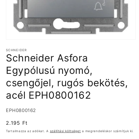
1.
médiafájl
SCHNEIDER
megnyitása
Schneider Asfora
a
modális
párbeszédpanelen
Egypólusú nyomó,
csengőjel, rugós bekötés,
acél EPH0800162
Termékváltozat:
EPH0800162
Normál
2.195 Ft
ár
Tartalmazza az adókat. A
szállítási költséget
a megrendeléskor számítjuk ki.