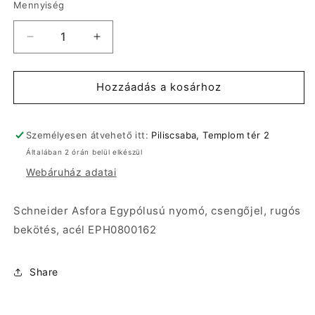
Mennyiség
Schneider
Schneider
Asfora
Asfora
Egypólusú
Egypólusú
nyomó,
nyomó,
Hozzáadás a kosárhoz
csengőjel,
csengőjel,
rugós
rugós
bekötés,
bekötés,
Személyesen átvehető itt:
Piliscsaba, Templom tér 2
acél
acél
Általában 2 órán belül elkészül
EPH0800162
EPH0800162
Webáruház adatai
mennyiségének
mennyiségének
csökkentése
növelése
Schneider Asfora Egypólusú nyomó, csengőjel, rugós
bekötés, acél EPH0800162
Share