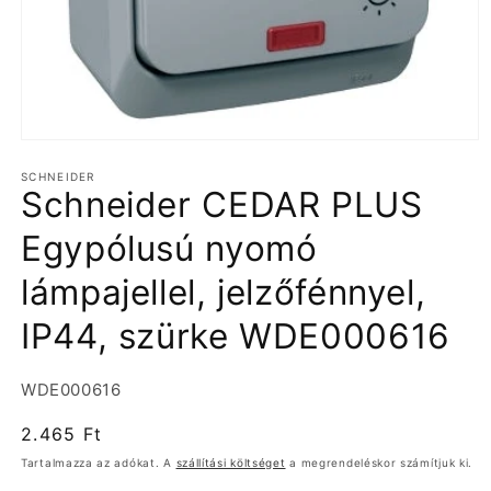
1.
médiafájl
SCHNEIDER
megnyitása
Schneider CEDAR PLUS
a
modális
párbeszédpanelen
Egypólusú nyomó
lámpajellel, jelzőfénnyel,
IP44, szürke WDE000616
Termékváltozat:
WDE000616
Normál
2.465 Ft
ár
Tartalmazza az adókat. A
szállítási költséget
a megrendeléskor számítjuk ki.