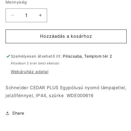
Mennyiség
Schneider
Schneider
CEDAR
CEDAR
PLUS
PLUS
Egypólusú
Egypólusú
Hozzáadás a kosárhoz
nyomó
nyomó
lámpajellel,
lámpajellel,
jelzőfénnyel,
jelzőfénnyel,
Személyesen átvehető itt:
Piliscsaba, Templom tér 2
IP44,
IP44,
Általában 2 órán belül elkészül
szürke
szürke
Webáruház adatai
WDE000616
WDE000616
mennyiségének
mennyiségének
csökkentése
növelése
Schneider CEDAR PLUS Egypólusú nyomó lámpajellel,
jelzőfénnyel, IP44, szürke WDE000616
Share