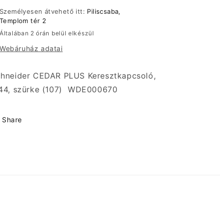
(107)
(107)
Személyesen átvehető itt:
Piliscsaba,
WDE000670
WDE000670
Templom tér 2
mennyiségének
mennyiségének
Általában 2 órán belül elkészül
csökkentése
növelése
Webáruház adatai
hneider CEDAR PLUS Keresztkapcsoló,
44, szürke (107) WDE000670
Share