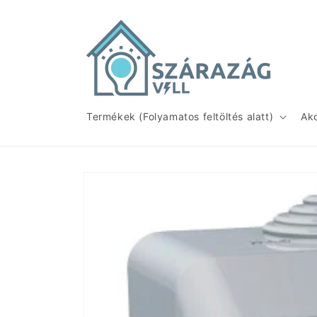
Ugrás a
tartalomhoz
Termékek (Folyamatos feltöltés alatt)
Ak
Kihagyás, és
ugrás a
termékadatokra