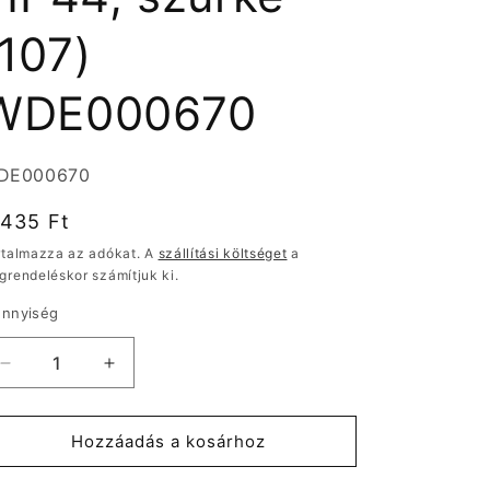
(107)
WDE000670
rmékváltozat:
DE000670
ormál
.435 Ft
r
rtalmazza az adókat. A
szállítási költséget
a
grendeléskor számítjuk ki.
nnyiség
Schneider
Schneider
CEDAR
CEDAR
PLUS
PLUS
Keresztkapcsoló,
Keresztkapcsoló,
Hozzáadás a kosárhoz
IP44,
IP44,
szürke
szürke