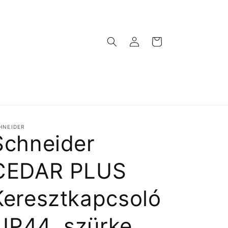
Bejelentkezés
Kosár
HNEIDER
Schneider
CEDAR PLUS
Keresztkapcsoló
, IP44, szürke