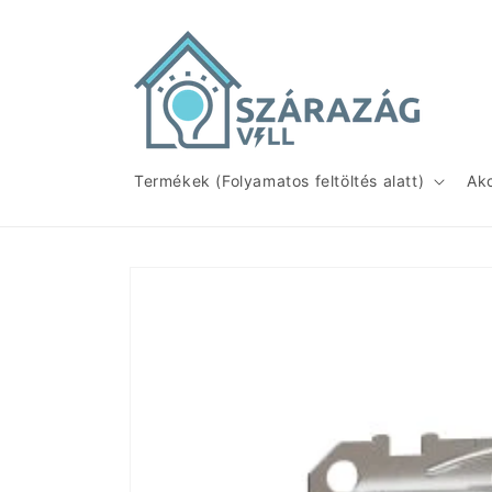
Ugrás a
tartalomhoz
Termékek (Folyamatos feltöltés alatt)
Ak
Kihagyás, és
ugrás a
termékadatokra