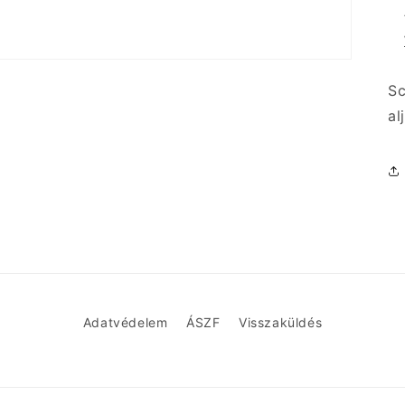
Sc
al
Adatvédelem
ÁSZF
Visszaküldés