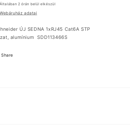
SDD113466S
SDD113466S
Általában 2 órán belül elkészül
mennyiségének
mennyiségének
Webáruház adatai
csökkentése
növelése
hneider ÚJ SEDNA 1xRJ45 Cat6A STP
jzat, alumínium SDD113466S
Share