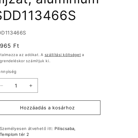
SDD113466S
rmékváltozat:
DD113466S
ormál
.965 Ft
r
rtalmazza az adókat. A
szállítási költséget
a
grendeléskor számítjuk ki.
nnyiség
Schneider
Schneider
ÚJ
ÚJ
SEDNA
SEDNA
1xRJ45
1xRJ45
Hozzáadás a kosárhoz
Cat6A
Cat6A
STP
STP
aljzat,
aljzat,
Személyesen átvehető itt:
Piliscsaba,
alumínium
alumínium
Templom tér 2