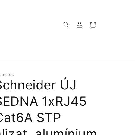
Bejelentkezés
Kosár
HNEIDER
Schneider ÚJ
SEDNA 1xRJ45
Cat6A STP
aljzat, alumínium