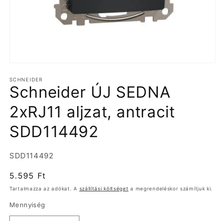
1.
médiafájl
SCHNEIDER
megnyitása
Schneider ÚJ SEDNA
a
modális
párbeszédpanelen
2xRJ11 aljzat, antracit
SDD114492
Termékváltozat:
SDD114492
Normál
5.595 Ft
ár
Tartalmazza az adókat. A
szállítási költséget
a megrendeléskor számítjuk ki.
Mennyiség