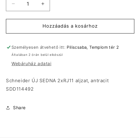
Schneider
Schneider
ÚJ
ÚJ
SEDNA
SEDNA
2xRJ11
2xRJ11
Hozzáadás a kosárhoz
aljzat,
aljzat,
antracit
antracit
SDD114492
SDD114492
Személyesen átvehető itt:
Piliscsaba, Templom tér 2
mennyiségének
mennyiségének
Általában 2 órán belül elkészül
csökkentése
növelése
Webáruház adatai
Schneider ÚJ SEDNA 2xRJ11 aljzat, antracit
SDD114492
Share