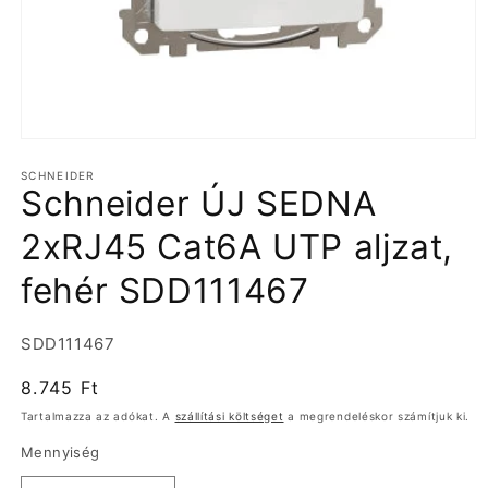
1.
médiafájl
SCHNEIDER
megnyitása
Schneider ÚJ SEDNA
a
modális
párbeszédpanelen
2xRJ45 Cat6A UTP aljzat,
fehér SDD111467
Termékváltozat:
SDD111467
Normál
8.745 Ft
ár
Tartalmazza az adókat. A
szállítási költséget
a megrendeléskor számítjuk ki.
Mennyiség