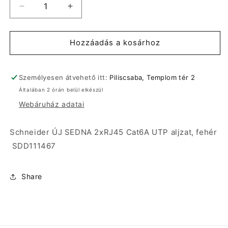
Schneider
Schneider
ÚJ
ÚJ
SEDNA
SEDNA
2xRJ45
2xRJ45
Hozzáadás a kosárhoz
Cat6A
Cat6A
UTP
UTP
aljzat,
aljzat,
Személyesen átvehető itt:
Piliscsaba, Templom tér 2
fehér
fehér
Általában 2 órán belül elkészül
SDD111467
SDD111467
Webáruház adatai
mennyiségének
mennyiségének
csökkentése
növelése
Schneider ÚJ SEDNA 2xRJ45 Cat6A UTP aljzat, fehér
SDD111467
Share