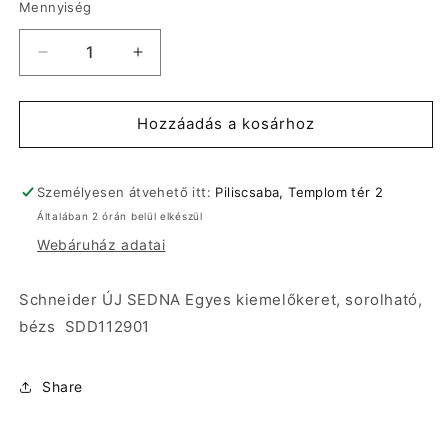
Mennyiség
Schneider
Schneider
ÚJ
ÚJ
SEDNA
SEDNA
Egyes
Egyes
Hozzáadás a kosárhoz
kiemelőkeret,
kiemelőkeret,
sorolható,
sorolható,
bézs
bézs
Személyesen átvehető itt:
Piliscsaba, Templom tér 2
SDD112901
SDD112901
Általában 2 órán belül elkészül
mennyiségének
mennyiségének
Webáruház adatai
csökkentése
növelése
Schneider ÚJ SEDNA Egyes kiemelőkeret, sorolható,
bézs SDD112901
Share