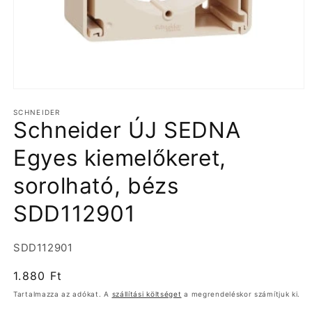
1.
médiafájl
SCHNEIDER
megnyitása
Schneider ÚJ SEDNA
a
modális
párbeszédpanelen
Egyes kiemelőkeret,
sorolható, bézs
SDD112901
Termékváltozat:
SDD112901
Normál
1.880 Ft
ár
Tartalmazza az adókat. A
szállítási költséget
a megrendeléskor számítjuk ki.