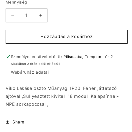
Mennyiség
Viko
Viko
Lakáselosztó
Lakáselosztó
IP20
IP20
Fehér,
Fehér,
Hozzáadás a kosárhoz
áttetsző
áttetsző
ajtóva,l
ajtóva,l
Süllyesztett
Süllyesztett
Személyesen átvehető itt:
Piliscsaba, Templom tér 2
,müanyag
,müanyag
Általában 2 órán belül elkészül
1*18modul
1*18modul
Webáruház adatai
mennyiségének
mennyiségének
csökkentése
növelése
Viko Lakáselosztó Műanyag, IP20, Fehér ,áttetsző
ajtóval ,Süllyesztett kivitel 18 modul Kalapsínnel-
NPE sorkapoccsal ,
Share