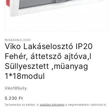
1.
médiafájl
PANASONIC,VIKO
megnyitása
Viko Lakáselosztó IP20
a
modális
párbeszédpanelen
Fehér, áttetsző ajtóva,l
Süllyesztett ,müanyag
1*18modul
Termékváltozat:
Viko18Sully.
Normál
5.230 Ft
ár
Tartalmazza az adókat. A
szállítási költséget
a megrendeléskor számítjuk ki.